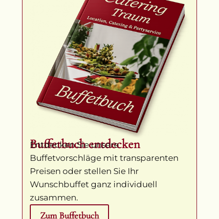
Buffetbuch entdecken
Entdecken Sie unsere
Buffetvorschläge mit transparenten
Preisen oder stellen Sie Ihr
Wunschbuffet ganz individuell
zusammen.
Zum Buffetbuch