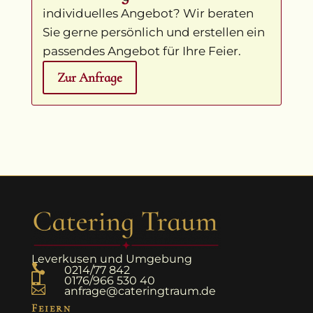
individuelles Angebot? Wir beraten
Sie gerne persönlich und erstellen ein
passendes Angebot für Ihre Feier.
Zur Anfrage
Leverkusen und Umgebung

0214/77 842

0176/966 530 40

anfrage@cateringtraum.de
Feiern